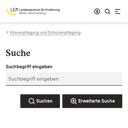
Zum Inhalt springen
Landeszentrum für Ernährung
Baden-Württemberg
Kitaverpflegung und Schulverpflegung
Suche
Suchbegriff eingeben
Suchen
Erweiterte Suche