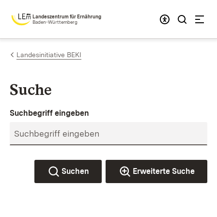
Zum Inhalt springen
Landeszentrum für Ernährung
Baden-Württemberg
Landesinitiative BEKI
Suche
Suchbegriff eingeben
Suchen
Erweiterte Suche