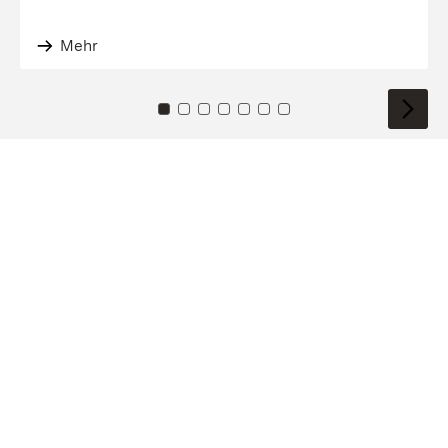
Mehr
Zu Kachel: 0
Zu Kachel: 1
Zu Kachel: 2
Zu Kachel: 3
Zu Kachel: 4
Zu Kachel: 5
Zu Kachel: 6