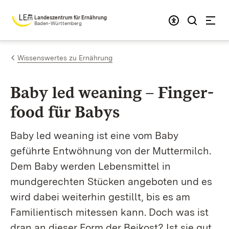
Zum Inhalt springen
Landeszentrum für Ernährung
Baden-Württemberg
Wissenswertes zu Ernährung
Baby led weaning – Finger­
food für Babys
Baby led weaning ist eine vom Baby
geführte Entwöhnung von der Muttermilch.
Dem Baby werden Lebensmittel in
mundgerechten Stücken angeboten und es
wird dabei weiterhin gestillt, bis es am
Familientisch mitessen kann. Doch was ist
dran an dieser Form der Beikost? Ist sie gut