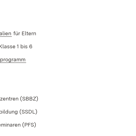
alien
für Eltern
Klasse 1 bis 6
lprogramm
szentren (SBBZ)
rbildung (SSDL)
eminaren (PFS)