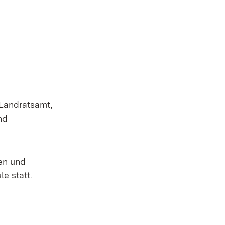
Landratsamt,
nd
ten und
le statt.