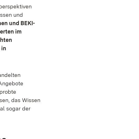
perspektiven
Essen und
nen und BEKI-
erten im
chten
 in
andelten
-Angebote
rprobte
ssen, das Wissen
al sogar der