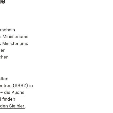
he
rschein
 Ministeriums
 Ministeriums
der
chen
llen
ntren (SBBZ) in
 – die Küche
d finden
den Sie hier
.