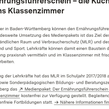
hrungsführerschein – die Küc
ns Klassenzimmer
ler in Baden-Württemberg können den Ernährungsführe
desweite Umsetzung des Medienpakets ist das Ziel des
Ländlichen Raum und Verbraucherschutz (MLR) und des
end und Sport. Lehrkräfte können damit einen Baustein 
ng praxisnah vermitteln und im Klassenzimmer mit fris
rbeiten.
ng der Lehrkräfte hat das MLR im Schuljahr 2017/2018 a
owie Sonderpädagogischen Bildungs- und Beratungsze
Extern:
berg das
Medienpaket: Der Ernährungsführerschein
(Öffnet in neuem Fenster)
senzimmer
kostenfrei zur Verfügung gestellt. Begleiten
nfreie Fortbildungen statt.
Nähere Informationen fin