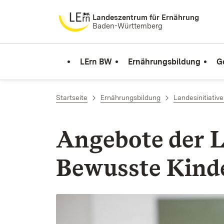
Zum Inhalt springen
Landeszentrum für Ernährung
Baden-Württemberg
LErn BW
Ernährungsbildung
G
Startseite
Ernährungsbildung
Landesinitiativ
Ange­bote der L
Bewusste Kinde