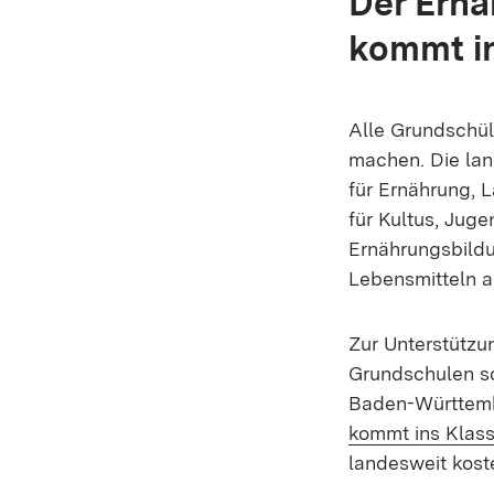
Der Ernä
kommt i
Alle Grundschü
machen. Die lan
für Ernährung, 
für Kultus, Jug
Ernährungsbildu
Lebensmitteln a
Zur Unterstützu
Grundschulen s
Baden-Württem
kommt ins Klas
landesweit koste