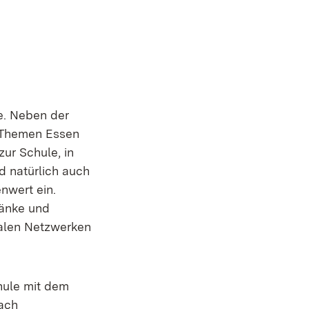
e. Neben der
e Themen Essen
zur Schule, in
d natürlich auch
nwert ein.
ränke und
ialen Netzwerken
hule mit dem
fach