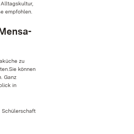
Alltagskultur,
sse empfohlen.
 Mensa-
saküche zu
ten.Sie können
n. Ganz
lick in
 Schülerschaft