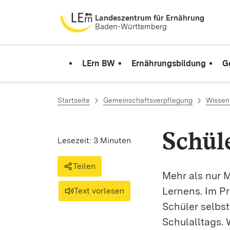
Zum Inhalt springen
Landeszentrum für Ernährung
Baden-Württemberg
LErn BW
Ernährungsbildung
G
Startseite
Gemeinschaftsverpflegung
Wissen
Schül
Lesezeit: 3 Minuten
Teilen
Mehr als nur 
Lernens. Im P
Text vorlesen
Schüler selbs
Schulalltags. 