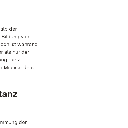
alb der
 Bildung von
noch ist während
 als nur der
ung ganz
en Miteinanders
tanz
timmung der