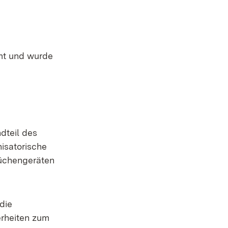
mt und wurde
dteil des
isatorische
üchengeräten
die
erheiten zum