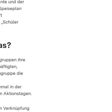
nte und der
Speiseplan
t
 „Schüler
as?
gruppen ihre
äftigten,
hgruppe die
mal in der
n Aktionstagen.
 in Verknüpfung