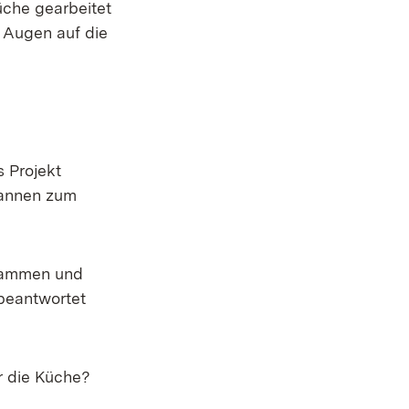
üche gearbeitet
n Augen auf die
 Projekt
fannen zum
usammen und
 beantwortet
 die Küche?