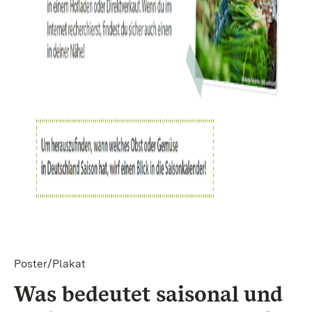
Poster/Plakat
Was be­deu­tet sai­so­nal und