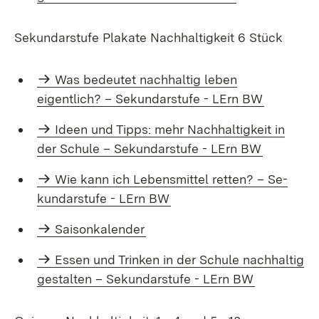
Sekundarstufe Plakate Nachhaltigkeit 6 Stück
Was bedeutet nachhaltig leben
eigentlich? – Sekundarstufe - LErn BW
Ideen und Tipps: mehr Nach­hal­tig­keit in
der Schu­le – Se­kun­dar­stu­fe - LErn BW
Wie kann ich Le­bens­mit­tel ret­ten? – Se­
kun­dar­stu­fe - LErn BW
Saisonkalender
Es­sen und Trin­ken in der Schule nach­hal­tig
ge­stal­ten – Se­kun­dar­stu­fe - LErn BW