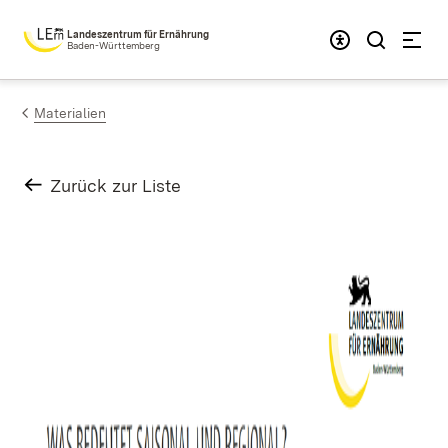
Zum Inhalt springen
Landeszentrum für Ernährung
Baden-Württemberg
Materialien
Zurück zur Liste