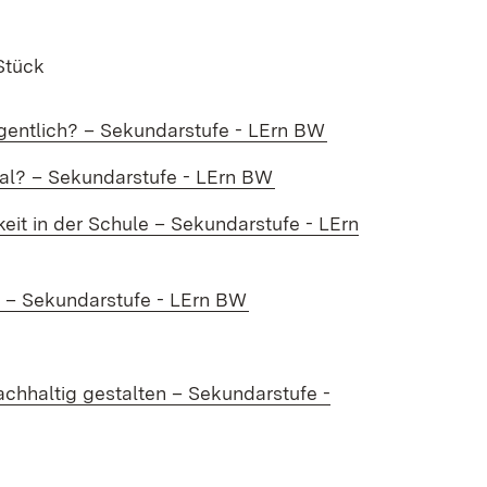
Stück
gentlich? – Sekundarstufe - LErn BW
nal? – Se­kun­dar­stu­fe - LErn BW
it in der Schu­le – Se­kun­dar­stu­fe - LErn
? – Se­kun­dar­stu­fe - LErn BW
­hal­tig ge­stal­ten – Se­kun­dar­stu­fe -