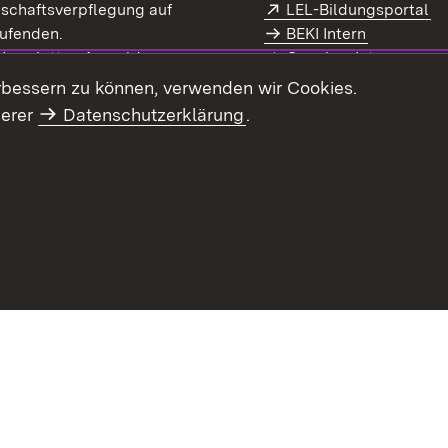
Extern:
(Ö
schaftsverpflegung auf
LEL-Bildungsportal
enster)
ufenden.
BEKI Intern
rn:
(Öffnet in neuem Fenster)
 Newsletter-Anmeldung
Coaches Intern
letter-Archiv
Intranet
rbessern zu können, verwenden wir Cookies.
serer
Datenschutzerklärung
.