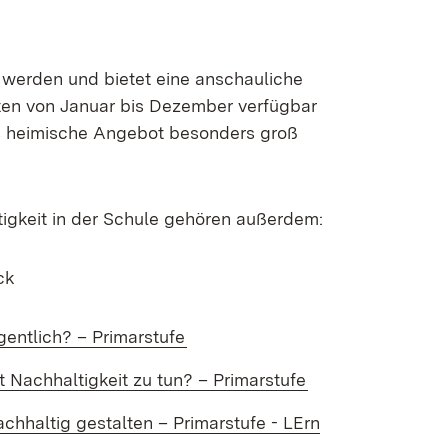
t werden und bietet eine anschauliche
en von Januar bis Dezember verfügbar
as heimische Angebot besonders groß
tigkeit in der Schule gehören außerdem:
ck
entlich? – Primarstufe
 Nachhaltigkeit zu tun? – Primarstufe
­haltig ge­stal­ten – Pri­mar­stu­fe - LErn