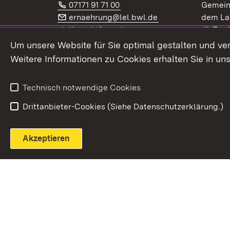
Telefon:
(Öffnet in neuem Fenster)
07171 91 71 00
Gemein
E-Mail:
(Öffnet in neuem F
ernaehrung@lel.bwl.de
dem La
Exte
Kontaktformular
Zur
Extern:
(Öffnet in neuem Fenster)
LinkedIn
News
Um unsere Website für Sie optimal gestalten und ve
Weitere Informationen zu Cookies erhalten Sie in un
Widerruf
Technisch notwendige Cookies
Drittanbieter-Cookies (Siehe Datenschutzerklärung.)
Akzeptieren