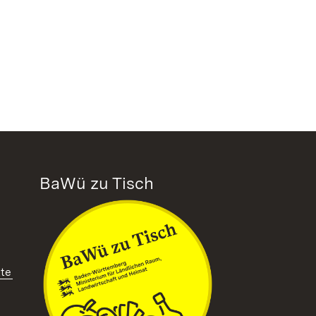
BaWü zu Tisch
tte