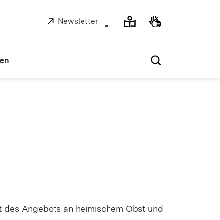
Extern:
Newsletter
(Öffnet in neuem Fenster)
ien
r
t des Angebots an heimischem Obst und