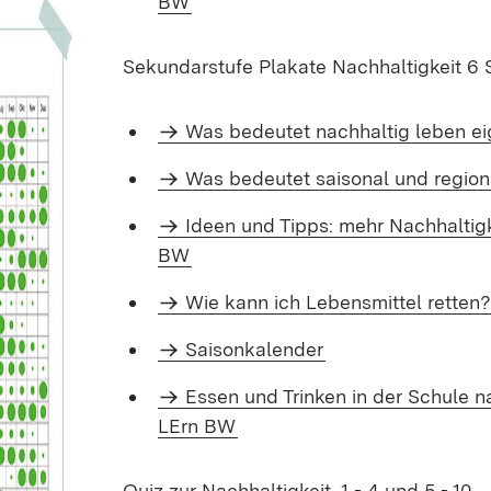
BW
Sekundarstufe Plakate Nachhaltigkeit 6 
Was bedeutet nachhaltig leben ei
Was be­deu­tet sai­so­nal und re­gio­
Ideen und Tipps: mehr Nach­hal­tig­ke
BW
Wie kann ich Le­bens­mit­tel ret­ten
Saisonkalender
Es­sen und Trin­ken in der Schule nach
LErn BW
Quiz zur Nachhaltigkeit 1 - 4 und 5 - 10