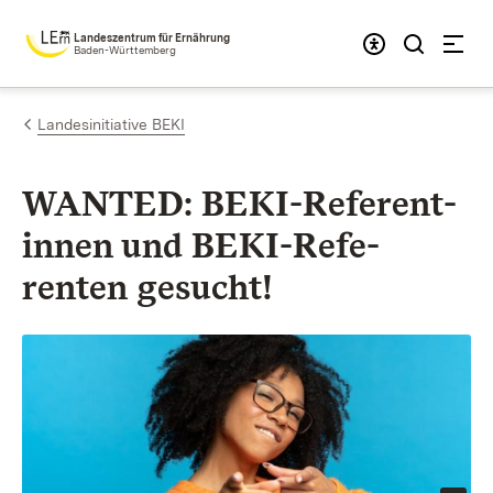
Zum Inhalt springen
Landeszentrum für Ernährung
Baden-Württemberg
Landesinitiative BEKI
WANTED: BEKI-Referent­
innen und BEKI-Refe­
renten gesucht!