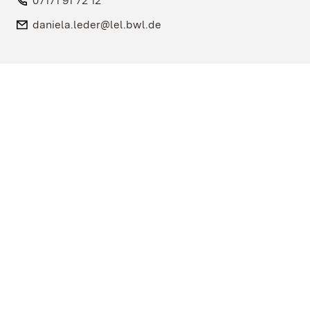
Telefon:
07171 91 72 12
E-Mail:
daniela.leder@lel.bwl.de