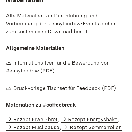
Alle Materialien zur Durchführung und
Vorbereitung der #easyfoodbw-Events stehen
zum kostenlosen Download bereit.
Allgemeine Materialien
Download:
Informationsflyer für die Bewerbung von
(Öffnet in neuem Fenster)
#easyfoodbw (PDF)
Download:
(Öffn
Druckvorlage Tischset für Feedback (PDF)
Materialien zu #coffeebreak
Rezept Eiweißbrot
,
Rezept Energyshake
,
Rezept Müslipause
,
Rezept Sommerrollen
,