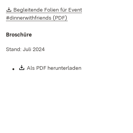
Download:
Begleitende Folien für Event
(Öffnet in neuem Fenster)
#dinnerwithfriends (PDF)
Broschüre
Stand: Juli 2024
Download:
Als PDF herunterladen
(Öffnet in neuem Fen