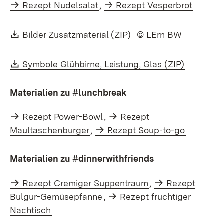
Rezept Nudelsalat
,
Rezept Vesperbrot
Download:
(Öffnet in neuem Fens
Bilder Zusatzmaterial (ZIP)
© LErn BW
Download:
(Öffnet i
Symbole Glühbirne, Leistung, Glas (ZIP)
Materialien zu #lunchbreak
Rezept Power-Bowl
,
Rezept
Maultaschenburger
,
Rezept Soup-to-go
Materialien zu #dinnerwithfriends
Rezept Cremiger Suppentraum
,
Rezept
Bulgur-Gemüsepfanne
,
Rezept fruchtiger
Nachtisch