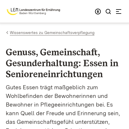
Zum Inhalt springen
Landeszentrum für Ernährung
Baden-Württemberg
Wissenswertes zu Gemeinschaftsverpflegung
Genuss, Gemein­schaft,
Gesund­er­haltung: Essen in
Senio­ren­ein­rich­tung­en
Gutes Essen trägt maßgeblich zum
Wohlbefinden der Bewohnerinnen und
Bewohner in Pflegeeinrichtungen bei. Es
kann Quell der Freude und Erinnerung sein,
das Gemeinschafts­gefühl unterstützen,