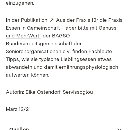
einzugehen.
Extern:
In der Publikation
Aus der Praxis für die Praxis.
Essen in Gemeinschaft – aber bitte mit Genuss
(Öffnet in neuem Fenster)
und MehrWert!
der BAGSO –
Bundesarbeitsgemeinschaft der
Seniorenorganisationen e.V. finden Fachleute
Tipps, wie sie typische Lieblingsessen etwas
abwandeln und damit ernährungsphysiologisch
aufwerten können.
Autorin: Eike Ostendorf-Servissoglou
März 12/21
Quellen