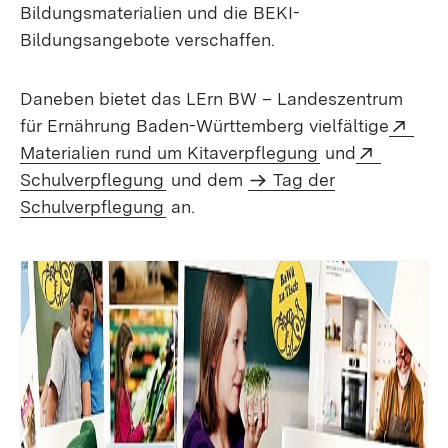
Bildungsmaterialien und die BEKI-
Bildungsangebote verschaffen.
Daneben bietet das LErn BW – Landeszentrum
Exte
für Ernährung Baden-Württemberg vielfältige
(Öffnet in neue
Extern:
Materialien rund um Kitaverpflegung
und
(Öffnet in neuem Fenster)
Schulverpflegung
und dem
Tag der
Schulverpflegung
an.