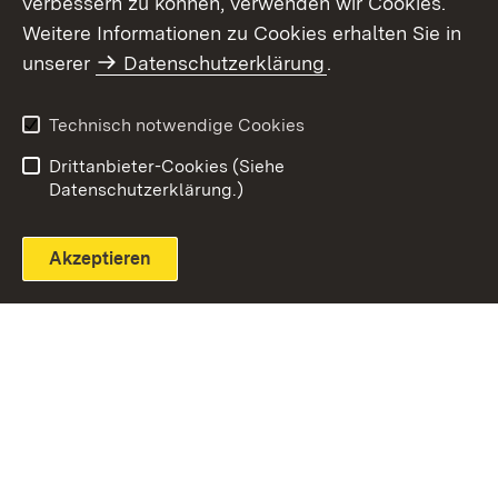
verbessern zu können, verwenden wir Cookies.
Themenübersicht
Weitere Informationen zu Cookies erhalten Sie in
unserer
Datenschutzerklärung
.
Technisch notwendige Cookies
Einloggen
Seite drucken
Drittanbieter-Cookies (Siehe
Datenschutzerklärung.)
Akzeptieren