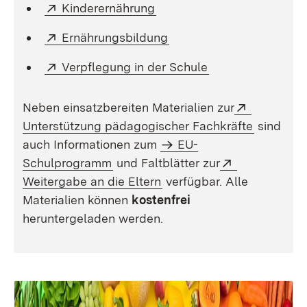
Extern:
(Öffnet in neuem Fenster)
Kinderernährung
Extern:
(Öffnet in neuem Fenster
Ernährungsbildung
Extern:
(Öffnet in neuem 
Verpflegung in der Schule
Extern:
Neben einsatzbereiten Materialien zur
(Öffnet i
Unterstützung pädagogischer Fachkräfte
sind
auch Informationen zum
EU-
Extern:
Schulprogramm
und Faltblätter zur
(Öffnet in neuem Fenster)
Weitergabe an die Eltern
verfügbar. Alle
Materialien können
kostenfrei
heruntergeladen werden.