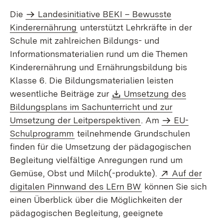
Die
Landesinitiative BEKI – Bewusste
Kinderernährung
unterstützt Lehrkräfte in der
Schule mit zahlreichen Bildungs- und
Informationsmaterialien rund um die Themen
Kinderernährung und Ernährungsbildung bis
Klasse 6. Die Bildungsmaterialien leisten
Download:
wesentliche Beiträge zur
Umsetzung des
Bildungsplans im Sachunterricht und zur
(Öffnet in neuem Fe
Umsetzung der Leitperspektiven
. Am
EU-
Schulprogramm
teilnehmende Grundschulen
finden für die Umsetzung der pädagogischen
Begleitung vielfältige Anregungen rund um
Extern:
Gemüse, Obst und Milch(-produkte).
Auf der
(Öffnet in neuem Fe
digitalen Pinnwand des LErn BW
können Sie sich
einen Überblick über die Möglichkeiten der
pädagogischen Begleitung, geeignete