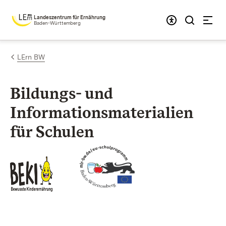
Zum Inhalt springen
Landeszentrum für Ernährung
Baden-Württemberg
LErn BW
Bildungs- und
Informationsmaterialien
für Schulen