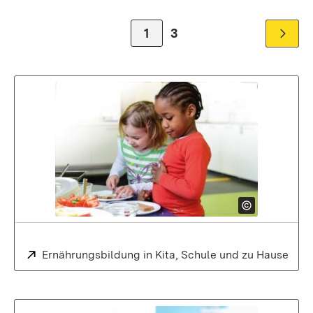
Zur Seite
1
Zur Seite
3
Zur nä
Extern:
Ernährungsbildung in Kita, Schule und zu Hause