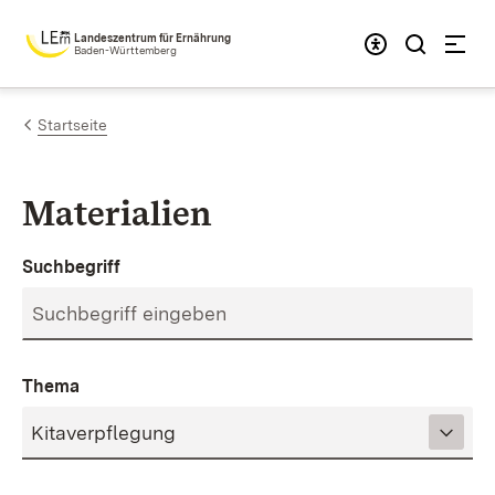
Zum Inhalt springen
Landeszentrum für Ernährung
Baden-Württemberg
Startseite
Materialien
Suchbegriff
Thema