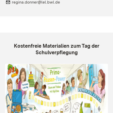
E-Mail:
regina.donner@lel.bwl.de
Kostenfreie Materialien zum Tag der
Schulverpflegung